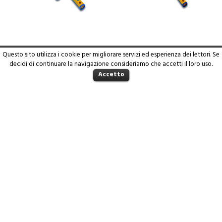
Questo sito utilizza i cookie per migliorare servizi ed esperienza dei lettori. Se
MANICO MOPLEN PER RULLINO 15
MANICO MOPLEN PER RULLINO 5
decidi di continuare la navigazione consideriamo che accetti il loro uso.
CM
CM
Accetto
Per saperne di più
Per saperne di più
1
2
←
PENNELLIFICIO GIEFFE - V. Moro 65 - 46019 - Viadana
(MN) - Frazione Cicognara | Tel. 0375 88180 - P.Iva
01360780207 - design by
Leaduser