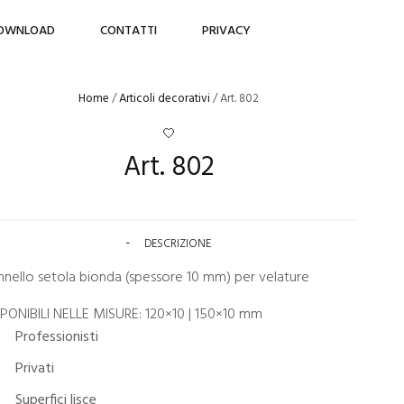
OWNLOAD
CONTATTI
PRIVACY
Home
/
Articoli decorativi
/ Art. 802
Art. 802
DESCRIZIONE
nnello setola bionda (spessore 10 mm) per velature
SPONIBILI NELLE MISURE: 120×10 | 150×10 mm
Professionisti
Privati
Superfici lisce